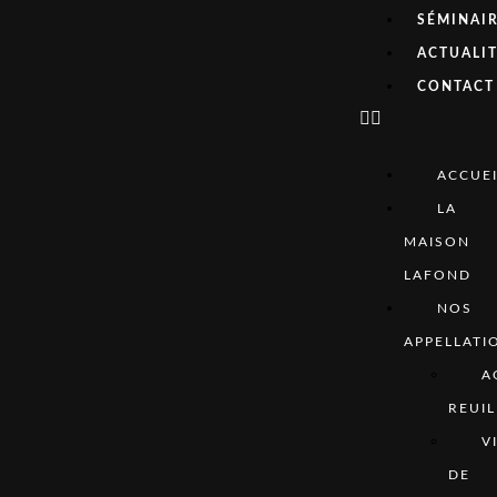
SÉMINAI
ACTUALI
CONTACT
ACCUEI
LA
MAISON
LAFOND
NOS
APPELLATI
A
REUIL
V
DE