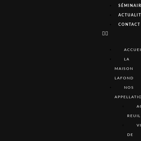
SÉMINAI
ACTUALI
CONTACT
ACCUEI
LA
MAISON
LAFOND
NOS
APPELLATI
A
REUIL
V
DE