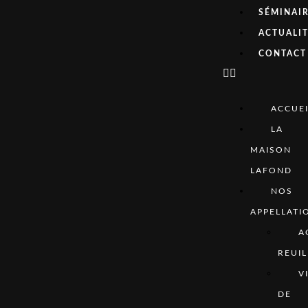
SÉMINAI
ACTUALI
CONTACT
ACCUEI
LA
MAISON
LAFOND
NOS
APPELLATI
A
REUIL
V
DE