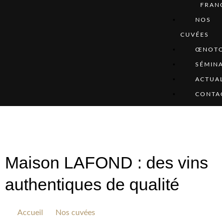
FRAN
NOS
CUVÉES
ŒNOTO
SÉMINA
ACTUAL
CONTA
Maison LAFOND : des vins
authentiques de qualité
Accueil
Nos cuvées