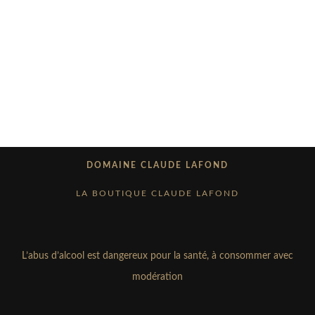
Vin de France
Vin de France
Bulles de Pinot
Préambule
Préambule
DOMAINE CLAUDE LAFOND
gris
rouge
rosé
LA BOUTIQUE CLAUDE LAFOND
15,00
€
10,00
€
10,00
€
L’abus d’alcool est dangereux pour la santé, à consommer avec
modération