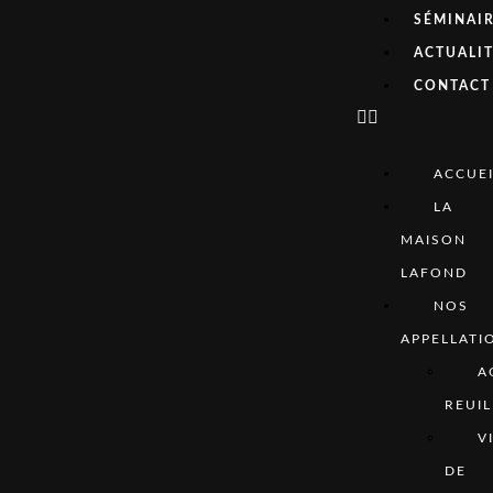
SÉMINAI
ACTUALI
CONTACT
ACCUEI
LA
MAISON
LAFOND
NOS
APPELLATI
A
REUIL
V
DE