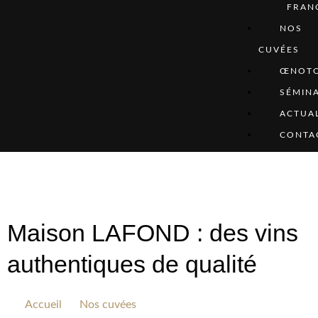
FRAN
NOS
CUVÉES
ŒNOTO
SÉMINA
ACTUAL
CONTA
Maison LAFOND : des vins
authentiques de qualité
Accueil
Nos cuvées