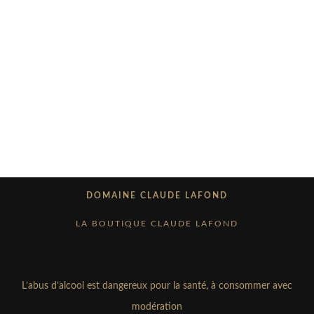
Vin de France
Vin de France
Bulles de Pinot
Préambule
Préambule
DOMAINE CLAUDE LAFOND
gris
rosé
Blanc
LA BOUTIQUE CLAUDE LAFOND
15,00
€
10,00
€
10,00
€
L’abus d’alcool est dangereux pour la santé, à consommer avec
modération