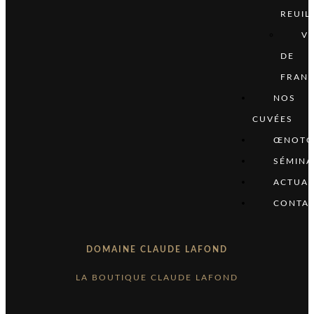
REUIL
VI
DE
FRAN
NOS
CUVÉES
ŒNOTO
SÉMINA
ACTUAL
CONTA
DOMAINE CLAUDE LAFOND
LA BOUTIQUE CLAUDE LAFOND