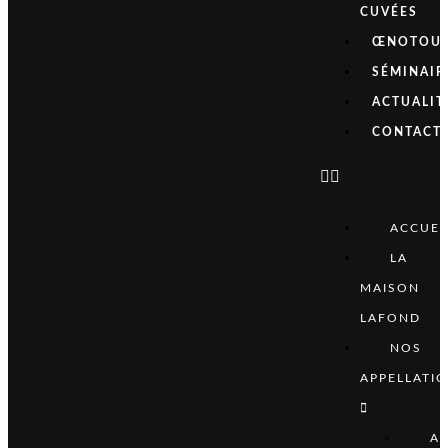
CUVÉES
ŒNOTOUR
SÉMINAIR
ACTUALIT
CONTACT
ACCUEI
LA
MAISON
LAFOND
NOS
APPELLATI
A