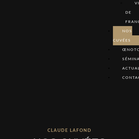
V
DE
FRAN
NOS
CUVÉES
ŒNOTO
SÉMINA
ACTUAL
CONTA
CLAUDE LAFOND